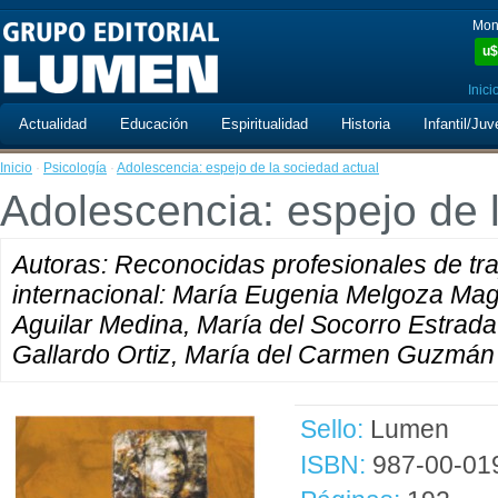
Mon
u$
Inici
Actualidad
Educación
Espiritualidad
Historia
Infantil/Juv
Inicio
·
Psicología
·
Adolescencia: espejo de la sociedad actual
Adolescencia: espejo de 
Autoras: Reconocidas profesionales de tra
internacional: María Eugenia Melgoza Ma
Aguilar Medina, María del Socorro Estrada
Gallardo Ortiz, María del Carmen Guzmán
Sello:
Lumen
ISBN:
987-00-01