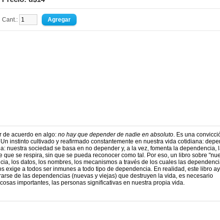
Cant.:
r de acuerdo en algo:
no hay que depender de nadie en absoluto
. Es una convicci
Un instinto cultivado y reafirmado constantemente en nuestra vida cotidiana: dep
ja: nuestra sociedad se basa en no depender y, a la vez, fomenta la dependencia, 
ire que se respira, sin que se pueda reconocer como tal. Por eso, un libro sobre "nu
cia, los datos, los nombres, los mecanismos a través de los cuales las dependenc
exige a todos ser inmunes a todo tipo de dependencia. En realidad, este libro a
rarse de las dependencias (nuevas y viejas) que destruyen la vida, es necesario
 cosas importantes, las personas significativas en nuestra propia vida.