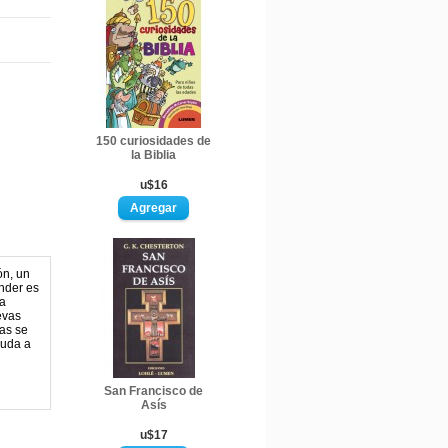
150 curiosidades de
la Biblia
u$16
ón, un
ender es
la
evas
ias se
yuda a
San Francisco de
Asís
u$17