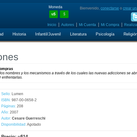
Moneda
Bienvenido,
conectarse
o
crear un
u$
$
Inicio
Autores
Mi Cuenta
Mi Compra
Realiza
ad
Historia
Infantil/Juvenil
Literatura
Psicología
Religió
ones
 Compras
 los nombres y los mecanismos a través de los cuales las nuevas adicciones se ab
 enfrentarlas.
Sello:
Lumen
ISBN:
987-00-0658-2
Páginas:
208
Año:
2007
Autor:
Cesare Guerreschi
Disponibilidad:
Agotado
Precio: u$14