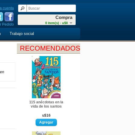
a cuenta
Compra
0 item(s) - u$0
r Pedido
n
Trabajo social
RECOMENDADOS
ren
115 anécdotas en la
vida de los santos
u$16