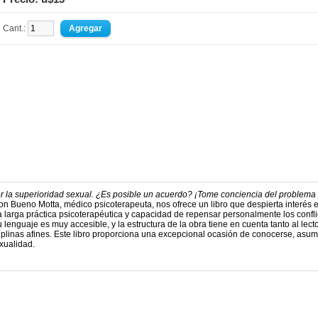
Cant.:
 la superioridad sexual. ¿Es posible un acuerdo? ¡Tome conciencia del problema
on Bueno Motta, médico psicoterapeuta, nos ofrece un libro que despierta interés 
a larga práctica psicoterapéutica y capacidad de repensar personalmente los confli
su lenguaje es muy accesible, y la estructura de la obra tiene en cuenta tanto al lect
iplinas afines. Este libro proporciona una excepcional ocasión de conocerse, asum
exualidad.