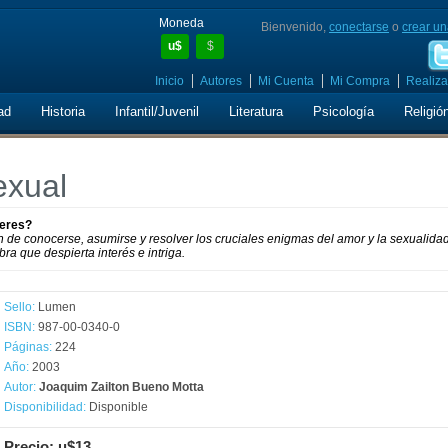
Moneda
Bienvenido,
conectarse
o
crear un
u$
$
Inicio
Autores
Mi Cuenta
Mi Compra
Realiza
ad
Historia
Infantil/Juvenil
Literatura
Psicología
Religió
exual
jeres?
 de conocerse, asumirse y resolver los cruciales enigmas del amor y la sexualidad
ra que despierta interés e intriga.
Sello:
Lumen
ISBN:
987-00-0340-0
Páginas:
224
Año:
2003
Autor:
Joaquim Zailton Bueno Motta
Disponibilidad:
Disponible
Precio: u$13