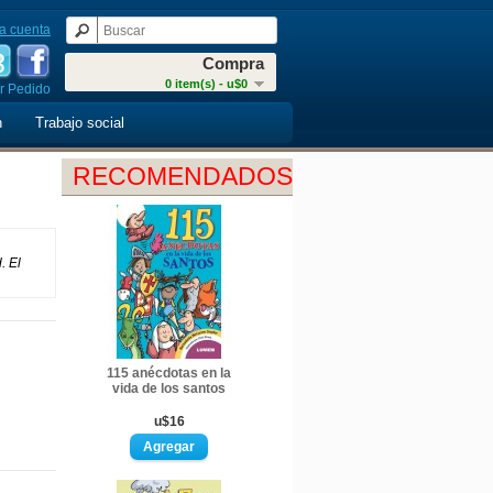
a cuenta
Compra
0 item(s) - u$0
r Pedido
n
Trabajo social
RECOMENDADOS
. El
115 anécdotas en la
vida de los santos
u$16