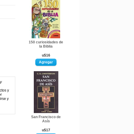
150 curiosidades de
la Biblia
u$16
 y
e
ctos y
or
irse y
San Francisco de
Asís
u$17