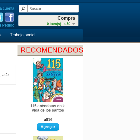
a cuenta
Compra
0 item(s) - u$0
r Pedido
n
Trabajo social
RECOMENDADOS
, a la
115 anécdotas en la
vida de los santos
u$16