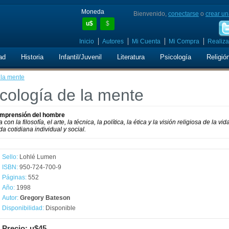
Moneda
Bienvenido,
conectarse
o
crear un
u$
$
Inicio
Autores
Mi Cuenta
Mi Compra
Realiza
ad
Historia
Infantil/Juvenil
Literatura
Psicología
Religió
 la mente
cología de la mente
omprensión del hombre
n la filosofía, el arte, la técnica, la política, la ética y la visión religiosa de la vida
a cotidiana individual y social.
Sello:
Lohlé Lumen
ISBN:
950-724-700-9
Páginas:
552
Año:
1998
Autor:
Gregory Bateson
Disponibilidad:
Disponible
Precio: u$45