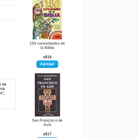
150 curiosidades de
la Biblia
u$16
e de
eva
s",
San Francisco de
Asís
u$17