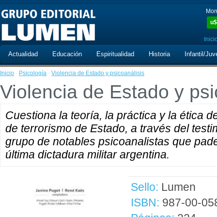
Mon
u$
Inici
Actualidad
Educación
Espiritualidad
Historia
Infantil/Juv
Inicio
·
Psicología
·
Violencia de Estado y psicoanálisis
Violencia de Estado y psi
Cuestiona la teoría, la práctica y la ética 
de terrorismo de Estado, a través del testi
grupo de notables psicoanalistas que padec
última dictadura militar argentina.
Sello:
Lumen
ISBN:
987-00-05