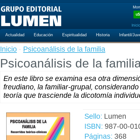
Mon
u$
Inici
Actualidad
Educación
Espiritualidad
Historia
Infantil/Juv
Inicio
·
Psicoanálisis de la familia
Psicoanálisis de la famili
En este libro se examina esa otra dimensi
freudiano, la familiar-grupal, considerand
teoría que trasciende la dicotomía individu
Sello:
Lumen
ISBN:
987-00-01
Páginas:
368