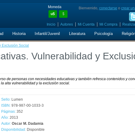
Moneda
Bienvenido,
conectarse
o
crear un
u$
$
Inicio
Autores
Mi Cuenta
Mi Compra
Realiza
ad
Historia
Infantil/Juvenil
Literatura
Psicología
Religió
 Exclusión Social
tivas. Vulnerabilidad y Exclus
iverso de personas con necesidades educativas y también refresca contenidos y co
a alta vulnerabilidad y la exclusión social.
Sello:
Lumen
ISBN:
978-987-00-1033-3
Páginas:
352
Año:
2013
Autor:
Oscar M. Dadamia
Disponibilidad:
Disponible