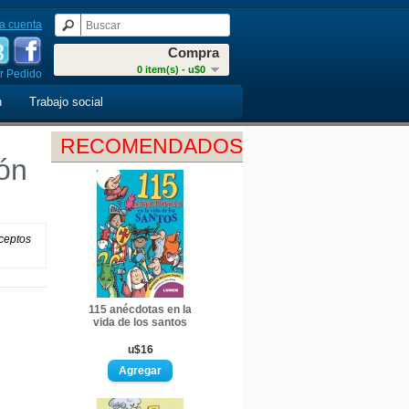
a cuenta
Compra
0 item(s) - u$0
r Pedido
n
Trabajo social
RECOMENDADOS
ión
nceptos
115 anécdotas en la
vida de los santos
u$16