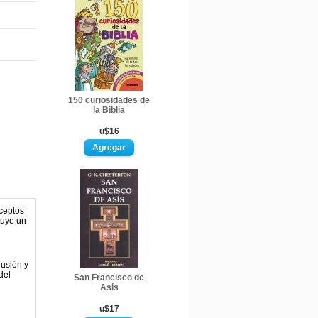
150 curiosidades de
la Biblia
u$16
nceptos
tuye un
lusión y
del
San Francisco de
Asís
u$17