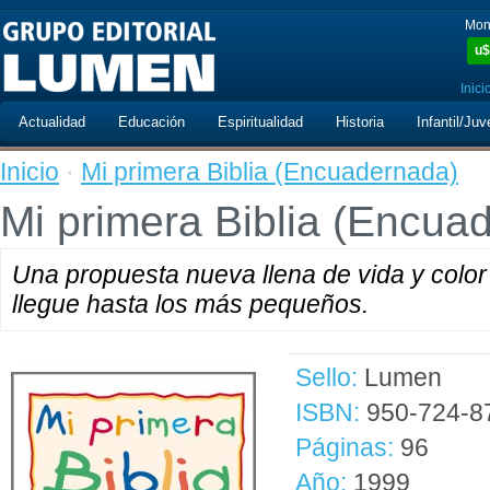
Mon
u$
Inici
Actualidad
Educación
Espiritualidad
Historia
Infantil/Juv
Inicio
·
Mi primera Biblia (Encuadernada)
Mi primera Biblia (Encua
Una propuesta nueva llena de vida y color
llegue hasta los más pequeños.
Sello:
Lumen
ISBN:
950-724-8
Páginas:
96
Año:
1999