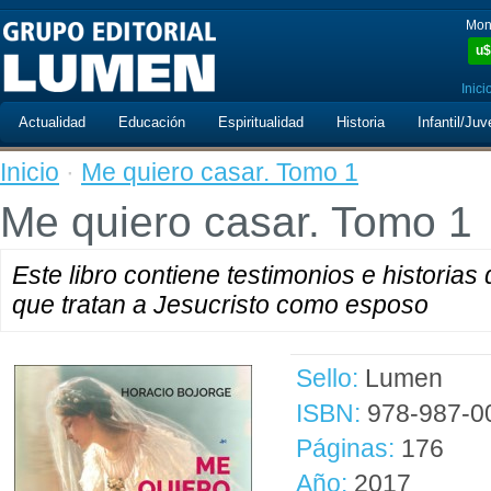
Mon
u$
Inici
Actualidad
Educación
Espiritualidad
Historia
Infantil/Juv
Inicio
·
Me quiero casar. Tomo 1
Me quiero casar. Tomo 1
Este libro contiene testimonios e historias
que tratan a Jesucristo como esposo
Sello:
Lumen
ISBN:
978-987-0
Páginas:
176
Año:
2017