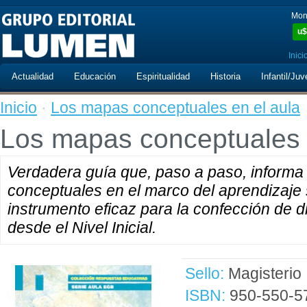
Mon
u$
Inici
Actualidad
Educación
Espiritualidad
Historia
Infantil/Juv
Inicio
·
Los mapas conceptuales en el aula
Los mapas conceptuales 
Verdadera guía que, paso a paso, informa
conceptuales en el marco del aprendizaje s
instrumento eficaz para la confección de
desde el Nivel Inicial.
Sello:
Magisterio
ISBN:
950-550-5