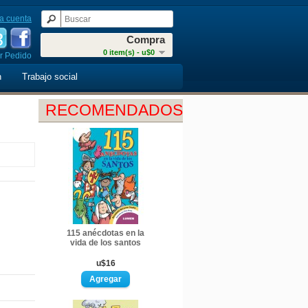
a cuenta
Compra
0 item(s) - u$0
r Pedido
n
Trabajo social
RECOMENDADOS
115 anécdotas en la
vida de los santos
u$16