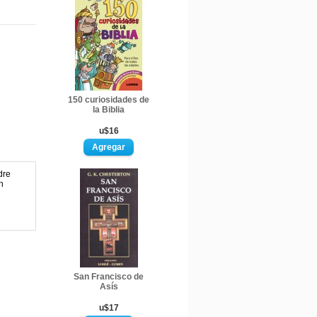
150 curiosidades de
la Biblia
u$16
dre
n
San Francisco de
Asís
u$17