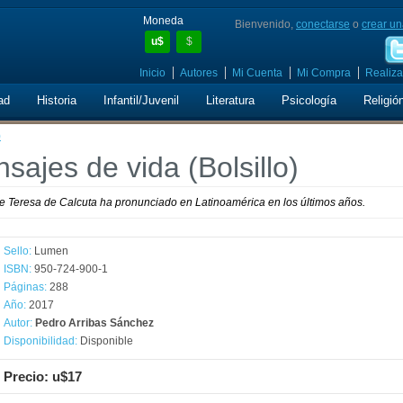
Moneda
Bienvenido,
conectarse
o
crear un
u$
$
Inicio
Autores
Mi Cuenta
Mi Compra
Realiza
ad
Historia
Infantil/Juvenil
Literatura
Psicología
Religió
)
ajes de vida (Bolsillo)
e Teresa de Calcuta ha pronunciado en Latinoamérica en los últimos años.
Sello:
Lumen
ISBN:
950-724-900-1
Páginas:
288
Año:
2017
Autor:
Pedro Arribas Sánchez
Disponibilidad:
Disponible
Precio: u$17