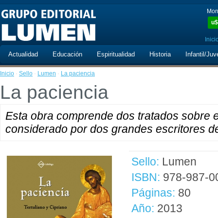
Mon
u$
Inici
Actualidad
Educación
Espiritualidad
Historia
Infantil/Juv
Inicio
·
Sello
·
Lumen
·
La paciencia
La paciencia
Esta obra comprende dos tratados sobre el
considerado por dos grandes escritores de 
Sello:
Lumen
ISBN:
978-987-0
Páginas:
80
Año:
2013