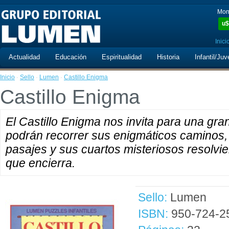
Mon
u$
Inici
Actualidad
Educación
Espiritualidad
Historia
Infantil/Juv
Inicio
·
Sello
·
Lumen
·
Castillo Enigma
Castillo Enigma
El Castillo Enigma nos invita para una gran 
podrán recorrer sus enigmáticos caminos,
pasajes y sus cuartos misteriosos resolvie
que encierra.
Sello:
Lumen
ISBN:
950-724-2