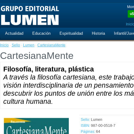
Mon
u$
Inici
Actualidad
Educación
Espiritualidad
Historia
Infantil/Juv
Inicio
·
Sello
·
Lumen
·
CartesianaMente
CartesianaMente
Filosofía, literatura, plástica
A través la filosofía cartesiana, este traba
visión interdisciplinaria de un pensamient
descubrir los puntos de unión entre los m
cultura humana.
Sello:
Lumen
ISBN:
987-00-0518-7
Páginas:
64