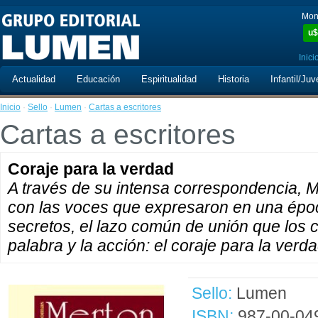
Mon
u$
Inici
Actualidad
Educación
Espiritualidad
Historia
Infantil/Juv
Inicio
·
Sello
·
Lumen
·
Cartas a escritores
Cartas a escritores
Coraje para la verdad
A través de su intensa correspondencia, M
con las voces que expresaron en una época
secretos, el lazo común de unión que los 
palabra y la acción: el coraje para la verda
Sello:
Lumen
ISBN:
987-00-04