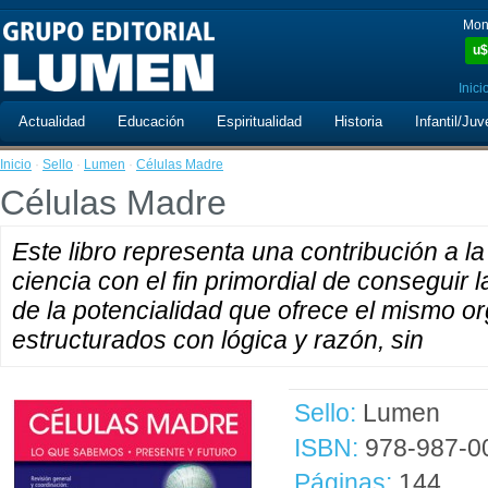
Mon
u$
Inici
Actualidad
Educación
Espiritualidad
Historia
Infantil/Juv
Inicio
·
Sello
·
Lumen
·
Células Madre
Células Madre
Este libro representa una contribución a l
ciencia con el fin primordial de conseguir l
de la potencialidad que ofrece el mismo o
estructurados con lógica y razón, sin
Sello:
Lumen
ISBN:
978-987-0
Páginas:
144