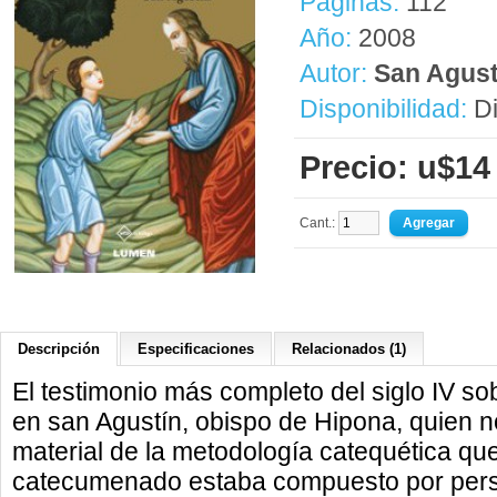
Páginas:
112
Año:
2008
Autor:
San Agust
Disponibilidad:
Di
Precio: u$14
Cant.:
Descripción
Especificaciones
Relacionados (1)
El testimonio más completo del siglo IV so
en san Agustín, obispo de Hipona, quien n
material de la metodología catequética qu
catecumenado estaba compuesto por per