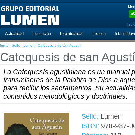
Mon
u$
Inici
Actualidad
Educación
Espiritualidad
Historia
Infantil/Juv
Inicio
·
Sello
·
Lumen
·
Catequesis de san Agustín
Catequesis de san Agust
La Catequesis agustiniana es un manual p
transmisores de la Palabra de Dios a aqu
para recibir los sacramentos. Su actualida
contenidos metodológicos y doctrinales.
Sello:
Lumen
ISBN:
978-987-0