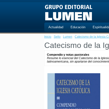
Actualidad
Educación
Espiritualid
Inicio
·
Sello
·
Lumen
·
Catecismo de la Iglesia 
Catecismo de la I
Compendio y notas pastorales
Resume lo esencial del Catecismo de la Iglesia
latinoamericana, sin apartarse del conocimient