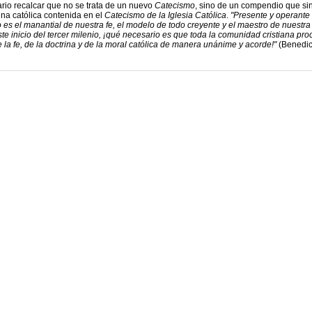
ario recalcar que no se trata de un nuevo
Catecismo
, sino de un compendio que sin
rina católica contenida en el
Catecismo de la Iglesia Católica
.
"Presente y operante
to es el manantial de nuestra fe, el modelo de todo creyente y el maestro de nuestra
 inicio del tercer milenio, ¡qué necesario es que toda la comunidad cristiana pro
 la fe, de la doctrina y de la moral católica de manera unánime y acorde!"
(Benedic