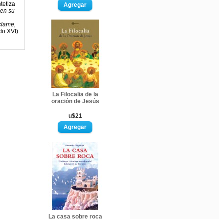
tetiza
 en su
clame,
to XVI)
La Filocalia de la
oración de Jesús
u$21
La casa sobre roca