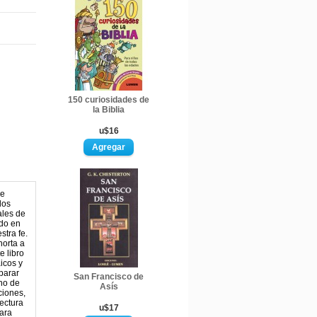
150 curiosidades de
la Biblia
u$16
de
los
ales de
ndo en
stra fe.
horta a
e libro
aicos y
parar
San Francisco de
no de
Asís
ciones,
lectura
u$17
ara