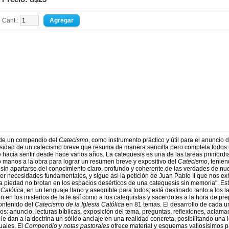
Cant.:
 de un compendio del
Catecismo
, como instrumento práctico y útil para el anuncio 
esidad de un catecismo breve que resuma de manera sencilla pero completa todos 
e hacía sentir desde hace varios años. La catequesis es una de las tareas primordi
o manos a la obra para lograr un resumen breve y expositivo del
Catecismo
, tenie
a sin apartarse del conocimiento claro, profundo y coherente de las verdades de nue
acer necesidades fundamentales, y sigue así la petición de Juan Pablo II que nos ex
de la piedad no brotan en los espacios desérticos de una catequesis sin memoria". Est
 Católica
, en un lenguaje llano y asequible para todos; está destinado tanto a los l
n los misterios de la fe así como a los catequistas y sacerdotes a la hora de pre
contenido del
Catecismo de la Iglesia Católica
en 81 temas. El desarrollo de cada u
: anuncio, lecturas bíblicas, exposición del tema, preguntas, reflexiones, aclama
le dan a la doctrina un sólido anclaje en una realidad concreta, posibilitando una 
uales. El
Compendio y notas pastorales
ofrece material y esquemas valiosísimos p