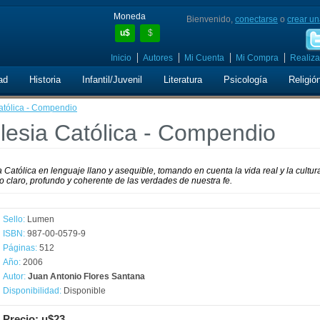
Moneda
Bienvenido,
conectarse
o
crear un
u$
$
Inicio
Autores
Mi Cuenta
Mi Compra
Realiza
ad
Historia
Infantil/Juvenil
Literatura
Psicología
Religió
Católica - Compendio
glesia Católica - Compendio
 Católica en lenguaje llano y asequible, tomando en cuenta la vida real y la cultur
o claro, profundo y coherente de las verdades de nuestra fe.
Sello:
Lumen
ISBN:
987-00-0579-9
Páginas:
512
Año:
2006
Autor:
Juan Antonio Flores Santana
Disponibilidad:
Disponible
Precio: u$23