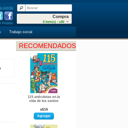
a cuenta
Compra
0 item(s) - u$0
r Pedido
n
Trabajo social
RECOMENDADOS
a
115 anécdotas en la
vida de los santos
u$16