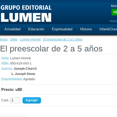
Mon
u$
Inici
Actualidad
Educación
Espiritualidad
Historia
Infantil/Juv
Inicio
·
Sello
·
Lumen-Hormé
·
El preescolar de 2 a 5 años
El preescolar de 2 a 5 años
Sello:
Lumen-Hormé
ISBN:
950-618-043-1
Autores:
Joseph Church
L. Joseph Stone
Disponibilidad:
Agotado
Precio: u$0
Cant.: