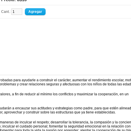
Cant.:
obadas para ayudarle a construir el carácter, aumentar el rendimiento escolar, mot
r problemas y crear relaciones seguras y afectuosas con los niños de todas las edad
lores, a fin de reducir al mínimo los conflictos y maximizar la cooperación, en un
yudarán a encauzar sus actitudes y estrategias como padre, para que estén alinea
ecer, aprovechar y construir sobre las estructuras que ya tiene establecidas.
maneras de inculcar el respeto; desarrollar la tolerancia, la compasión y la concie
; inculcar el cuidado personal; fomentar la seguridad emocional en la relación con
 fomentar para toda la vida la pasión por aprender; alentar la cooperación de su hij