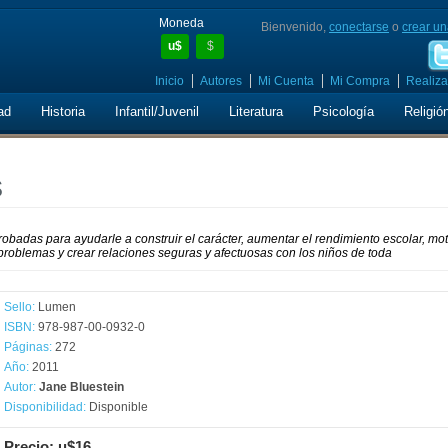
Moneda
Bienvenido,
conectarse
o
crear un
u$
$
Inicio
Autores
Mi Cuenta
Mi Compra
Realiza
ad
Historia
Infantil/Juvenil
Literatura
Psicología
Religió
s
obadas para ayudarle a construir el carácter, aumentar el rendimiento escolar, mot
r problemas y crear relaciones seguras y afectuosas con los niños de toda
Sello:
Lumen
ISBN:
978-987-00-0932-0
Páginas:
272
Año:
2011
Autor:
Jane Bluestein
Disponibilidad:
Disponible
Precio: u$16