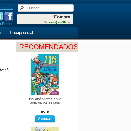
a cuenta
Compra
0 item(s) - u$0
r Pedido
n
Trabajo social
RECOMENDADOS
ivar la
115 anécdotas en la
vida de los santos
u$16