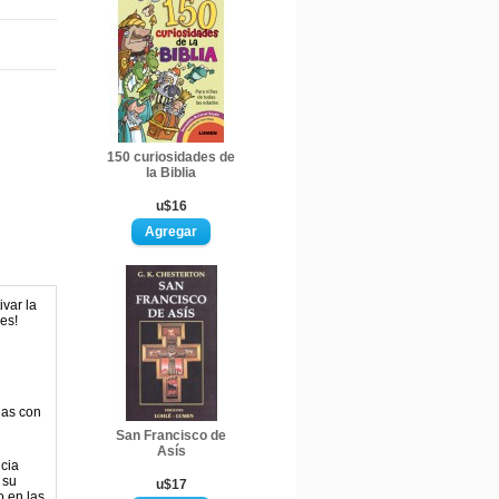
150 curiosidades de
la Biblia
u$16
ivar la
es!
das con
San Francisco de
Asís
ncia
 su
u$17
o en las