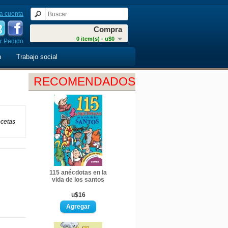
a cuenta
Compra
0 item(s) - u$0
r Pedido
n
Trabajo social
RECOMENDADOS
ecetas
115 anécdotas en la
vida de los santos
u$16