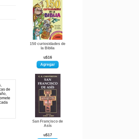
150 curiosidades de
la Biblia
u$16
,
cas de
año,
omete
 cada
San Francisco de
Asís
u$17