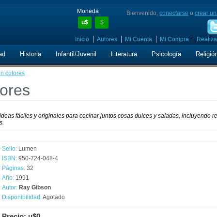
Moneda
Bienvenido,
conectarse
o
crear un
u$
$
Inicio
Autores
Mi Cuenta
Mi Compra
Realiza
ad
Historia
Infantil/Juvenil
Literatura
Psicología
Religió
n colores
ores
deas fáciles y originales para cocinar juntos cosas dulces y saladas, incluyendo r
s.
Sello:
Lumen
ISBN:
950-724-048-4
Páginas:
32
Año:
1991
Autor:
Ray Gibson
Disponibilidad:
Agotado
Precio: u$0