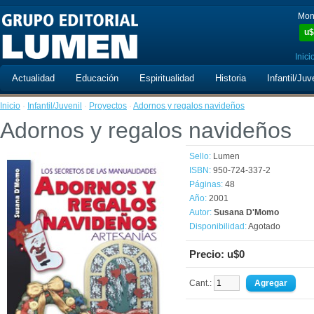
Mon
u$
Inici
Actualidad
Educación
Espiritualidad
Historia
Infantil/Juv
Inicio
·
Infantil/Juvenil
·
Proyectos
·
Adornos y regalos navideños
Adornos y regalos navideños
Sello:
Lumen
ISBN:
950-724-337-2
Páginas:
48
Año:
2001
Autor:
Susana D'Momo
Disponibilidad:
Agotado
Precio: u$0
Cant.: