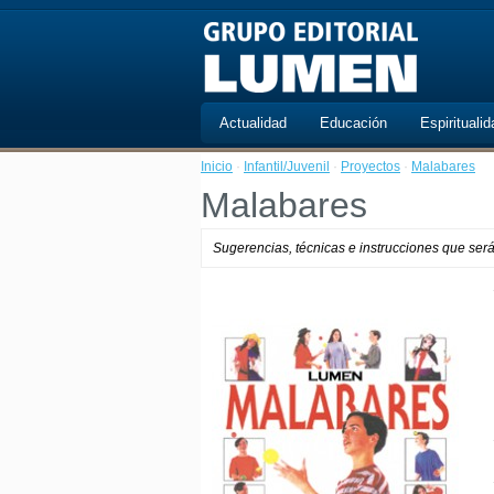
Actualidad
Educación
Espiritualid
Inicio
·
Infantil/Juvenil
·
Proyectos
·
Malabares
Malabares
Sugerencias, técnicas e instrucciones que ser