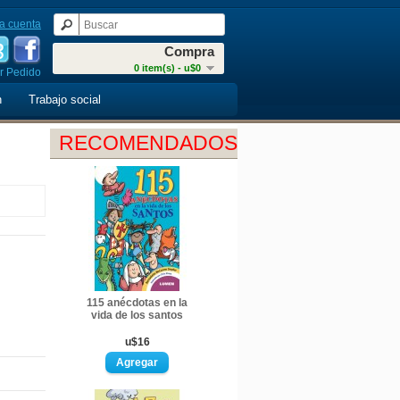
a cuenta
Compra
0 item(s) - u$0
r Pedido
n
Trabajo social
RECOMENDADOS
115 anécdotas en la
vida de los santos
u$16