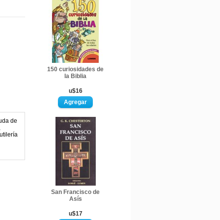
150 curiosidades de
la Biblia
u$16
yuda de
,
tilería
San Francisco de
Asís
u$17