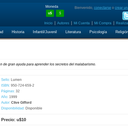
Moneda
Bienvenido,
conectarse
o
crear un
u$
$
Inicio
Autores
Mi Cuenta
Mi Compra
Realiza
ad
Historia
Infantil/Juvenil
Literatura
Psicología
Religió
án de gran ayuda para aprender los secretos del malabarismo.
Sello:
Lumen
ISBN:
950-724-659-2
Páginas:
32
Año:
1999
Autor:
Clive Gifford
Disponibilidad:
Disponible
Precio: u$10