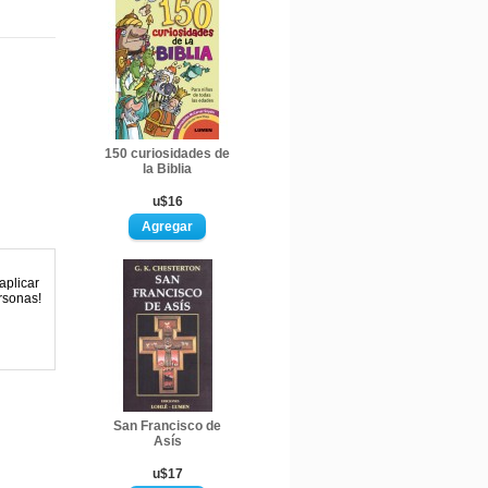
150 curiosidades de
la Biblia
u$16
aplicar
ersonas!
San Francisco de
Asís
u$17