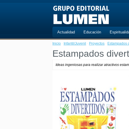
Actualidad
Educación
Espiritualid
Inicio
·
Infantil/Juvenil
·
Proyectos
·
Estampados d
Estampados divert
Ideas ingeniosas para realizar atractivos esta