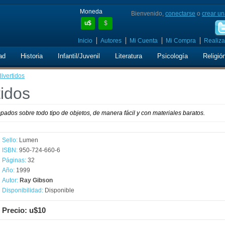
Moneda
Bienvenido,
conectarse
o
crear un
u$
$
Inicio
Autores
Mi Cuenta
Mi Compra
Realiza
ad
Historia
Infantil/Juvenil
Literatura
Psicología
Religió
ivertidos
idos
mpados sobre todo tipo de objetos, de manera fácil y con materiales baratos.
Sello:
Lumen
ISBN:
950-724-660-6
Páginas:
32
Año:
1999
Autor:
Ray Gibson
Disponibilidad:
Disponible
Precio: u$10