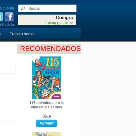
a cuenta
Compra
0 item(s) - u$0
r Pedido
n
Trabajo social
RECOMENDADOS
115 anécdotas en la
vida de los santos
u$16