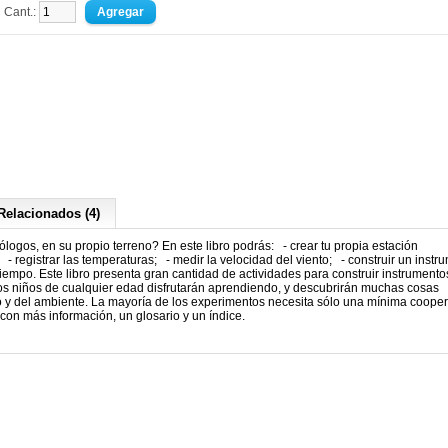
Cant.:
Relacionados (4)
ólogos, en su propio terreno? En este libro podrás: - crear tu propia estación
- registrar las temperaturas; - medir la velocidad del viento; - construir un instr
tiempo. Este libro presenta gran cantidad de actividades para construir instrumento
 los niños de cualquier edad disfrutarán aprendiendo, y descubrirán muchas cosas
po y del ambiente. La mayoría de los experimentos necesita sólo una mínima coope
on más información, un glosario y un índice.