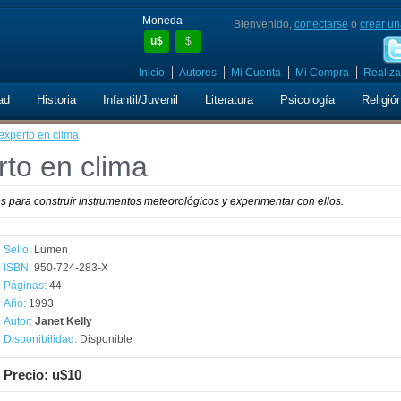
Moneda
Bienvenido,
conectarse
o
crear un
u$
$
Inicio
Autores
Mi Cuenta
Mi Compra
Realiza
ad
Historia
Infantil/Juvenil
Literatura
Psicología
Religió
experto en clima
to en clima
es para construir instrumentos meteorológicos y experimentar con ellos.
Sello:
Lumen
ISBN:
950-724-283-X
Páginas:
44
Año:
1993
Autor:
Janet Kelly
Disponibilidad:
Disponible
Precio: u$10