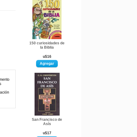
150 curiosidades de
la Biblia
u$16
umento
s
ración
San Francisco de
Asís
u$17