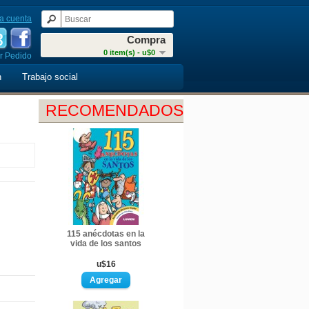
a cuenta
Compra
0 item(s) - u$0
r Pedido
n
Trabajo social
RECOMENDADOS
115 anécdotas en la
vida de los santos
u$16