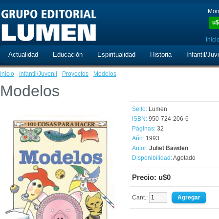
Mon
u$
Inici
Actualidad
Educación
Espiritualidad
Historia
Infantil/Juv
Inicio
·
Infantil/Juvenil
·
Proyectos
·
Modelos
Modelos
Sello:
Lumen
ISBN:
950-724-206-6
Páginas:
32
Año:
1993
Autor:
Juliet Bawden
Disponibilidad:
Agotado
Precio: u$0
Cant.: