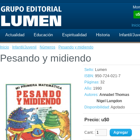
Mon
u$
Inici
Actualidad
Educación
Espiritualidad
Historia
Infantil/Juv
Inicio
·
Infantil/Juvenil
·
Números
·
Pesando y midiendo
Pesando y midiendo
Sello:
Lumen
ISBN:
950-724-021-7
Páginas:
32
Año:
1990
Autores:
Annabel Thomas
Nigel Langdon
Disponibilidad:
Agotado
Precio: u$0
Cant.: