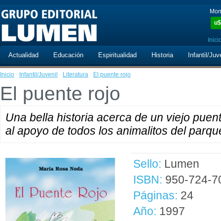
Mon
u$
Inici
Actualidad
Educación
Espiritualidad
Historia
Infantil/Juv
Inicio
·
Infantil/Juvenil
·
Literatura
·
El puente rojo
El puente rojo
Una bella historia acerca de un viejo pue
al apoyo de todos los animalitos del parque
Sello:
Lumen
ISBN:
950-724-7
Páginas:
24
Año:
1997