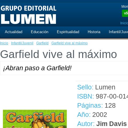
Mon
u$
Inici
Actualidad
Educación
Espiritualidad
Historia
Infantil/Juv
Inicio
·
Infantil/Juvenil
·
Garfield
·
Garfield vive al máximo
Garfield vive al máximo
¡Abran paso a Garfield!
Sello:
Lumen
ISBN:
987-00-01
Páginas:
128
Año:
2002
Autor:
Jim Davis