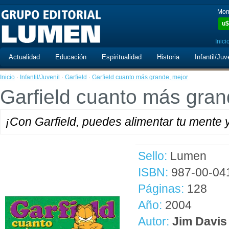
Mon
u$
Inici
Actualidad
Educación
Espiritualidad
Historia
Infantil/Juv
Inicio
·
Infantil/Juvenil
·
Garfield
·
Garfield cuanto más grande, mejor
Garfield cuanto más gran
¡Con Garfield, puedes alimentar tu mente y 
Sello:
Lumen
ISBN:
987-00-04
Páginas:
128
Año:
2004
Autor:
Jim Davis