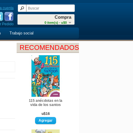
a cuenta
Compra
0 item(s) - u$0
r Pedido
n
Trabajo social
RECOMENDADOS
115 anécdotas en la
vida de los santos
u$16