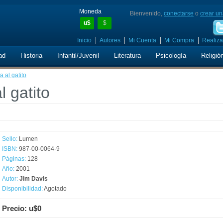
Moneda
Bienvenido,
conectarse
o
crear un
u$
$
Inicio
Autores
Mi Cuenta
Mi Compra
Realiza
ad
Historia
Infantil/Juvenil
Literatura
Psicología
Religió
a al gatito
l gatito
Sello:
Lumen
ISBN:
987-00-0064-9
Páginas:
128
Año:
2001
Autor:
Jim Davis
Disponibilidad:
Agotado
Precio: u$0