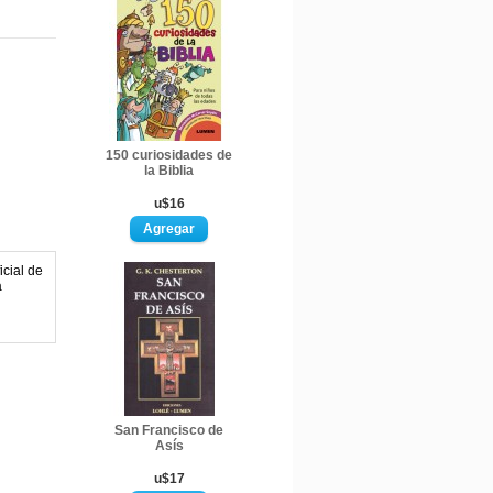
150 curiosidades de
la Biblia
u$16
icial de
á
San Francisco de
Asís
u$17