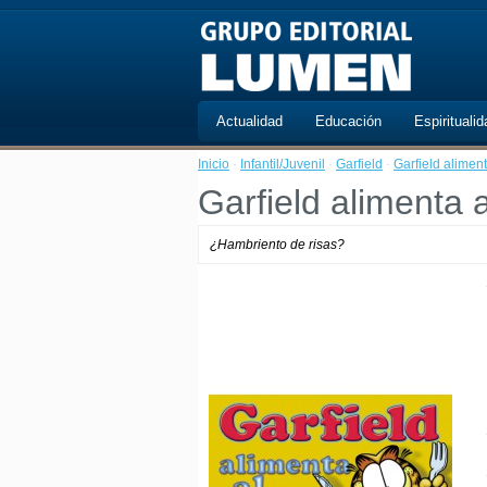
Actualidad
Educación
Espiritualid
Inicio
·
Infantil/Juvenil
·
Garfield
·
Garfield aliment
Garfield alimenta a
¿Hambriento de risas?