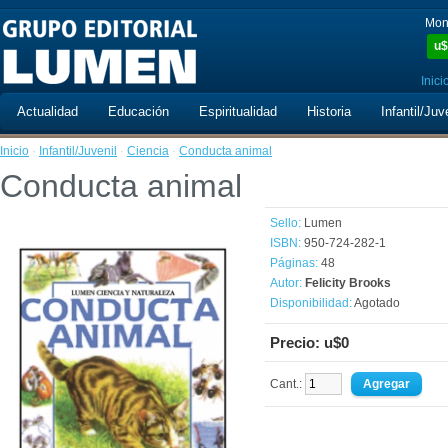
Mon
u$
Inici
Actualidad
Educación
Espiritualidad
Historia
Infantil/Juv
Inicio
·
Infantil/Juvenil
·
Ciencia
·
Conducta animal
Conducta animal
Sello:
Lumen
ISBN:
950-724-282-1
Páginas:
48
Autor:
Felicity Brooks
Disponibilidad:
Agotado
Precio: u$0
Cant.: