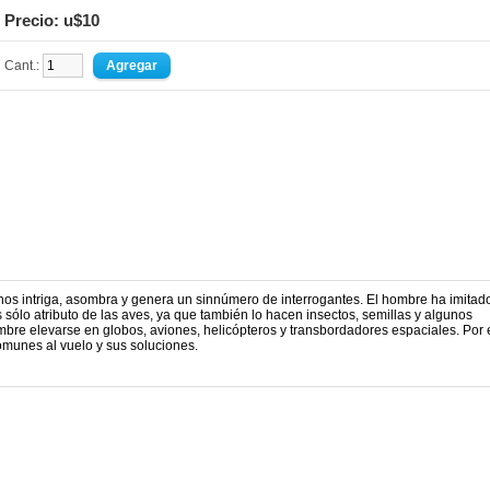
Precio: u$10
Cant.:
os intriga, asombra y genera un sinnúmero de interrogantes. El hombre ha imitado
s sólo atributo de las aves, ya que también lo hacen insectos, semillas y algunos
mbre elevarse en globos, aviones, helicópteros y transbordadores espaciales. Por 
omunes al vuelo y sus soluciones.