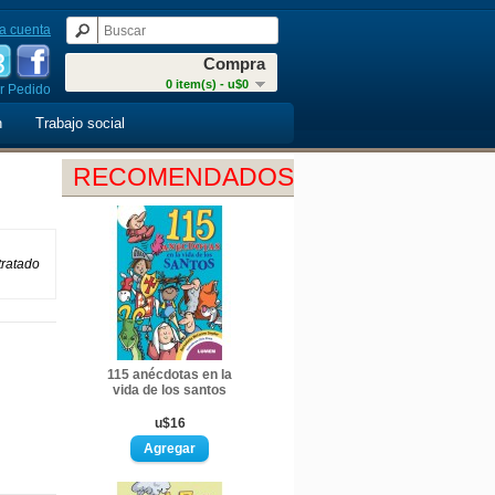
a cuenta
Compra
0 item(s) - u$0
r Pedido
n
Trabajo social
RECOMENDADOS
tratado
115 anécdotas en la
vida de los santos
u$16