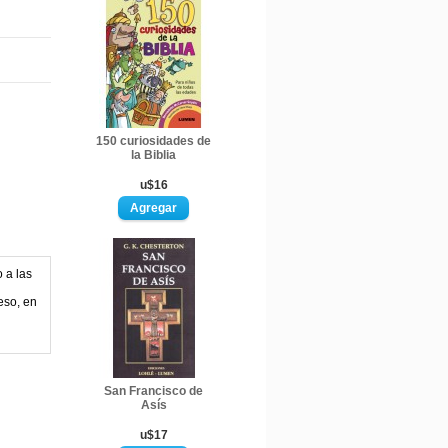
150 curiosidades de
la Biblia
u$16
 a las
eso, en
San Francisco de
Asís
u$17