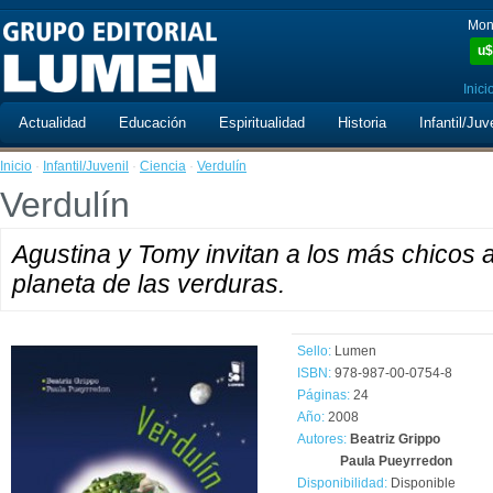
Mon
u$
Inici
Actualidad
Educación
Espiritualidad
Historia
Infantil/Juv
Inicio
·
Infantil/Juvenil
·
Ciencia
·
Verdulín
Verdulín
Agustina y Tomy invitan a los más chicos a
planeta de las verduras.
Sello:
Lumen
ISBN:
978-987-00-0754-8
Páginas:
24
Año:
2008
Autores:
Beatriz Grippo
Paula Pueyrredon
Disponibilidad:
Disponible