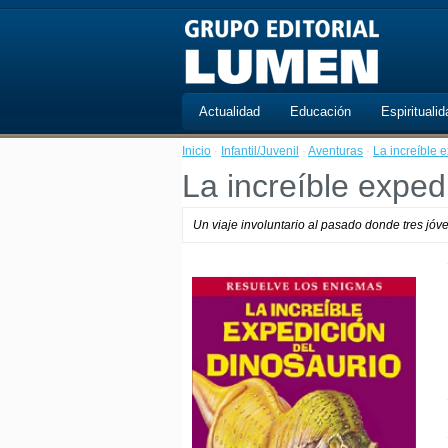
Actualidad
Educación
Espiritualid
Inicio
·
Infantil/Juvenil
·
Aventuras
·
La increíble 
La increíble exped
Un viaje involuntario al pasado donde tres jóv