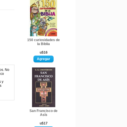
150 curiosidades de
la Biblia
u$16
os. No
ico
s y
s
San Francisco de
Asís
u$17