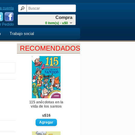
a cuenta
Compra
0 item(s) - u$0
r Pedido
n
Trabajo social
RECOMENDADOS
115 anécdotas en la
vida de los santos
u$16