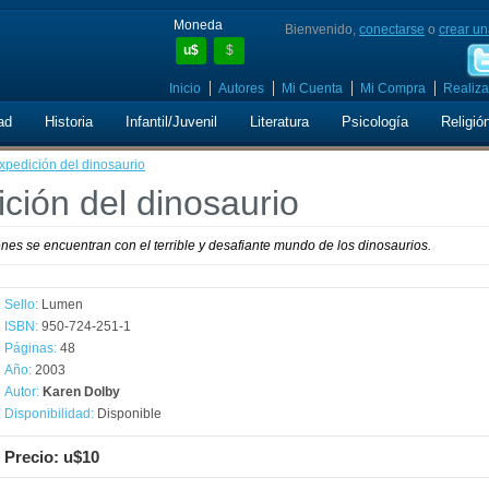
Moneda
Bienvenido,
conectarse
o
crear un
u$
$
Inicio
Autores
Mi Cuenta
Mi Compra
Realiza
ad
Historia
Infantil/Juvenil
Literatura
Psicología
Religió
expedición del dinosaurio
ición del dinosaurio
enes se encuentran con el terrible y desafiante mundo de los dinosaurios.
Sello:
Lumen
ISBN:
950-724-251-1
Páginas:
48
Año:
2003
Autor:
Karen Dolby
Disponibilidad:
Disponible
Precio: u$10