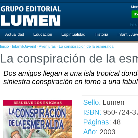
Mon
u$
Inici
Actualidad
Educación
Espiritualidad
Historia
Infantil/Juv
Inicio
·
Infantil/Juvenil
·
Aventuras
·
La conspiración de la esmeralda
La conspiración de la es
Dos amigos llegan a una isla tropical do
siniestra conspiración en torno a una fab
Sello:
Lumen
ISBN:
950-724-3
Páginas:
48
Año:
2003