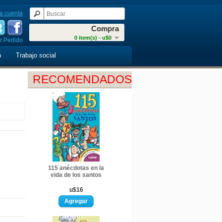
a cuenta
Compra
0 item(s) - u$0
r Pedido
n
Trabajo social
RECOMENDADOS
115 anécdotas en la
vida de los santos
u$16