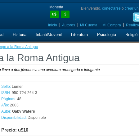
Moneda
Bienvenido,
conectarse
o
crear un
u$
$
Inicio
Autores
Mi Cuenta
Mi Compra
Realiza
ad
Historia
Infantil/Juvenil
Literatura
Psicología
Religió
iempo a la Roma Antigua
 a la Roma Antigua
 lleva a dos jóvenes a una aventura arriesgada e intrigante.
Sello:
Lumen
ISBN:
950-724-264-3
Páginas:
48
Año:
2003
Autor:
Gaby Waters
Disponibilidad:
Disponible
Precio: u$10