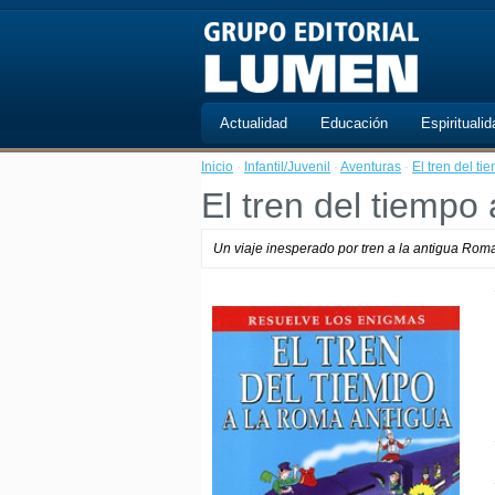
Actualidad
Educación
Espiritualid
Inicio
·
Infantil/Juvenil
·
Aventuras
·
El tren del t
El tren del tiempo
Un viaje inesperado por tren a la antigua Roma