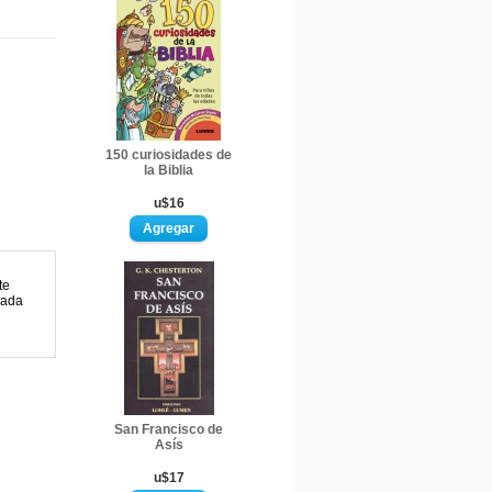
150 curiosidades de
la Biblia
u$16
te
cada
San Francisco de
Asís
u$17