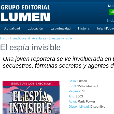
Mon
u$
Inici
Actualidad
Educación
Espiritualidad
Historia
Infantil/Juv
Inicio
·
Infantil/Juvenil
·
Aventuras
·
El espía invisible
El espía invisible
Una joven reportera se ve involucrada en 
secuestros, fórmulas secretas y agentes d
Sello:
Lumen
ISBN:
950-724-489-1
Páginas:
48
Año:
2003
Autor:
Mark Fowler
Disponibilidad:
Disponible