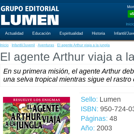
Mon
u$
Inici
Actualidad
Educación
Espiritualidad
Historia
Infantil/Juv
Inicio
·
Infantil/Juvenil
·
Aventuras
·
El agente Arthur viaja a la jungla
El agente Arthur viaja a l
En su primera misión, el agente Arthur deb
una selva tropical mientras sigue el rastro
Sello:
Lumen
ISBN:
950-724-0
Páginas:
48
Año:
2003