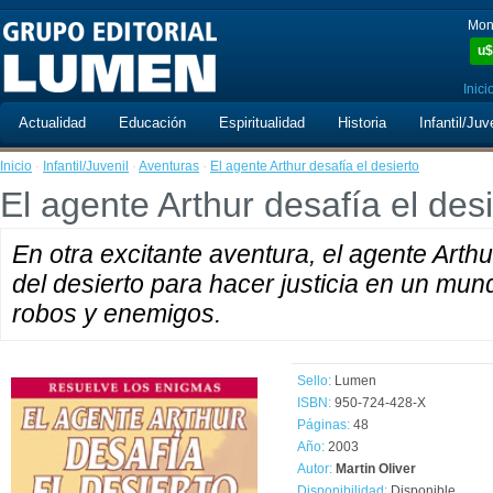
Mon
u$
Inici
Actualidad
Educación
Espiritualidad
Historia
Infantil/Juv
Inicio
·
Infantil/Juvenil
·
Aventuras
·
El agente Arthur desafía el desierto
El agente Arthur desafía el desi
En otra excitante aventura, el agente Arth
del desierto para hacer justicia en un mu
robos y enemigos.
Sello:
Lumen
ISBN:
950-724-428-X
Páginas:
48
Año:
2003
Autor:
Martin Oliver
Disponibilidad:
Disponible