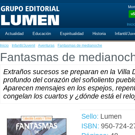
Mon
u$
Inici
Actualidad
Educación
Espiritualidad
Historia
Infantil/Juv
Inicio
·
Infantil/Juvenil
·
Aventuras
·
Fantasmas de medianoche
Fantasmas de medianoc
Extraños sucesos se preparan en la Villa
profundo del corazón del soñoliento pueb
Aparecen mensajes en los espejos, repent
congelan los cuartos y ¿dónde está el rel
Sello:
Lumen
ISBN:
950-724-2