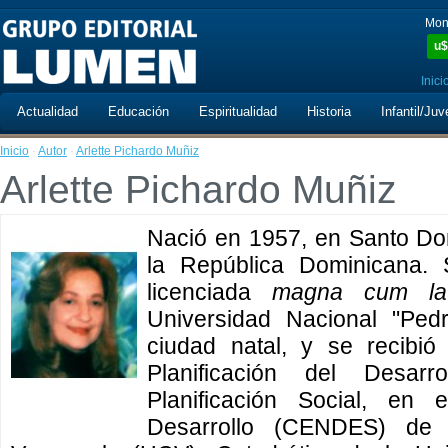
Mon
u$
Inici
Actualidad
Educación
Espiritualidad
Historia
Infantil/Juv
Inicio
·
Autor
·
Arlette Pichardo Muñiz
Arlette Pichardo Muñiz
Nació en 1957, en Santo Do
la República Dominicana.
licenciada
magna cum la
Universidad Nacional "Pe
ciudad natal, y se recibi
Planificación del Desarr
Planificación Social, en
Desarrollo (CENDES) de 