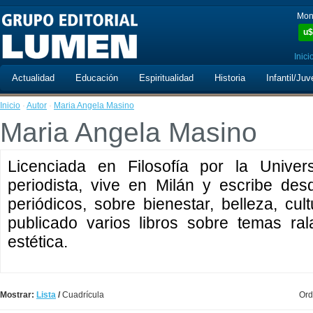
Mon
u$
Inici
Actualidad
Educación
Espiritualidad
Historia
Infantil/Juv
Inicio
·
Autor
·
Maria Angela Masino
Maria Angela Masino
Licenciada en Filosofía por la Univer
periodista, vive en Milán y escribe de
periódicos, sobre bienestar, belleza, cu
publicado varios libros sobre temas ra
estética.
Mostrar:
Lista
/
Cuadrícula
Ord