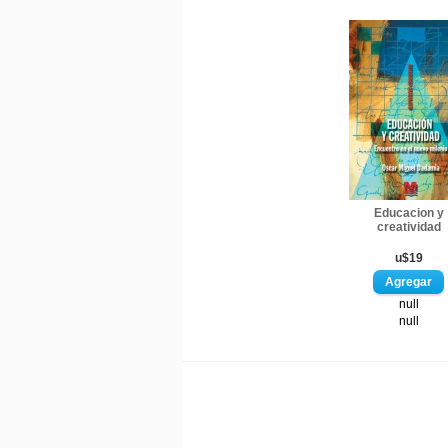
Educacion y
creatividad
u$19
null
null