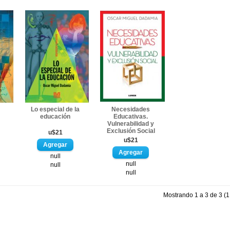
Lo especial de la
Necesidades
educación
Educativas.
Vulnerabilidad y
Exclusión Social
u$21
u$21
null
null
null
null
Mostrando 1 a 3 de 3 (