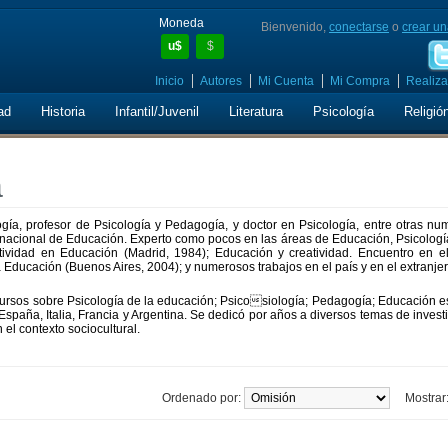
Moneda
Bienvenido,
conectarse
o
crear un
u$
$
Inicio
Autores
Mi Cuenta
Mi Compra
Realiza
ad
Historia
Infantil/Juvenil
Literatura
Psicología
Religió
a
ía, profesor de Psicología y Pedagogía, y doctor en Psicología, entre otras nu
rnacional de Educación. Experto como pocos en las áreas de Educación, Psicologí
eatividad en Educación (Madrid, 1984); Educación y creatividad. Encuentro en e
a Educación (Buenos Aires, 2004); y numerosos trabajos en el país y en el extranje
cursos sobre Psicología de la educación; Psicosiología; Pedagogía; Educación e
n España, Italia, Francia y Argentina. Se dedicó por años a diversos temas de invest
el contexto sociocultural.
Ordenado por:
Mostrar