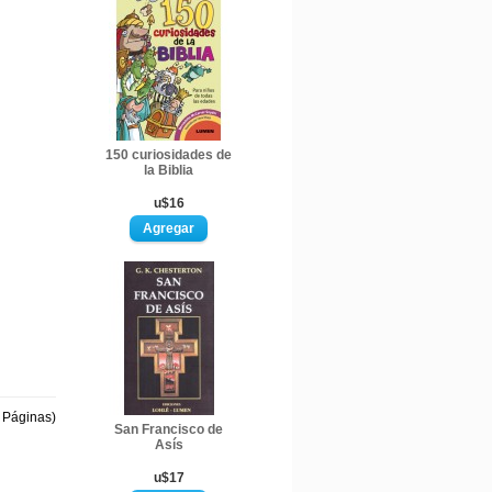
150 curiosidades de
la Biblia
u$16
1 Páginas)
San Francisco de
Asís
u$17