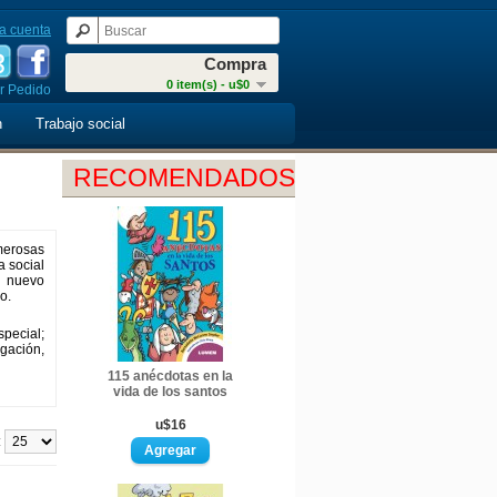
a cuenta
Compra
0 item(s) - u$0
r Pedido
n
Trabajo social
RECOMENDADOS
merosas
a social
l nuevo
ro.
special;
igación,
115 anécdotas en la
vida de los santos
u$16
: