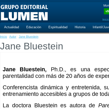
Mon
u$
Inici
Actualidad
Educación
Espiritualidad
Historia
Infantil/Juv
Inicio
·
Autor
·
Jane Bluestein
Jane Bluestein
Jane Bluestein,
Ph.D., es una espec
parentalidad con más de 20 años de experi
Conferencista dinámica y entretenida, 
entrenamiento accesibles a grupos de tod
La doctora Bluestein es autora de
Par