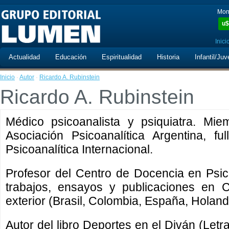
Mon
u$
Inici
Actualidad
Educación
Espiritualidad
Historia
Infantil/Juv
Inicio
·
Autor
·
Ricardo A. Rubinstein
Ricardo A. Rubinstein
Médico psicoanalista y psiquiatra. Mie
Asociación Psicoanalítica Argentina, f
Psicoanalítica Internacional.
Profesor del Centro de Docencia en Psic
trabajos, ensayos y publicaciones en 
exterior (Brasil, Colombia, España, Holanda
Autor del libro Deportes en el Diván (Letr