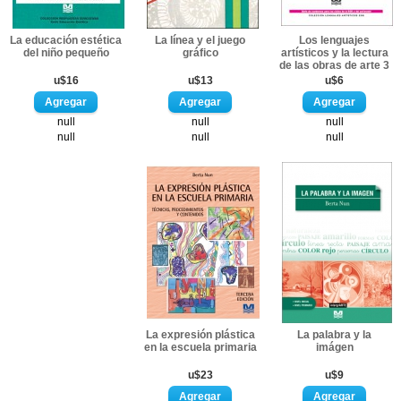
La educación estética
La línea y el juego
Los lenguajes
del niño pequeño
gráfico
artísticos y la lectura
de las obras de arte 3
u$16
u$13
u$6
null
null
null
null
null
null
La expresión plástica
La palabra y la
en la escuela primaria
imágen
u$23
u$9