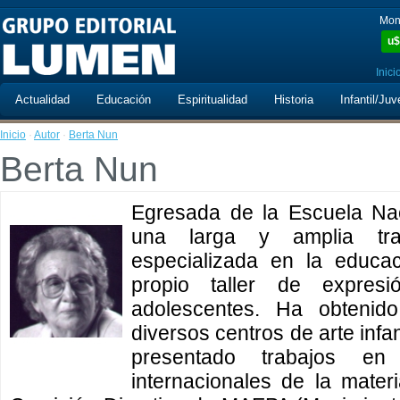
Mon
u$
Inici
Actualidad
Educación
Espiritualidad
Historia
Infantil/Juv
Inicio
·
Autor
·
Berta Nun
Berta Nun
Egresada de la Escuela Nac
una larga y amplia tra
especializada en la educac
propio taller de expres
adolescentes. Ha obtenido
diversos centros de arte infa
presentado trabajos en
internacionales de la mater