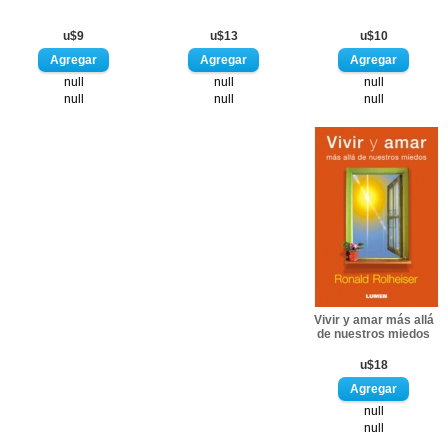
u$9
u$13
u$10
null
null
null
null
null
null
Vivir y amar más allá
de nuestros miedos
u$18
null
null