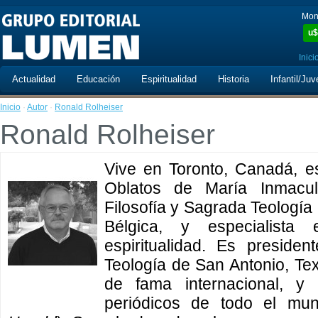
Mon
u$
Inici
Actualidad
Educación
Espiritualidad
Historia
Infantil/Juv
Inicio
·
Autor
·
Ronald Rolheiser
Ronald Rolheiser
Vive en Toronto, Canadá, e
Oblatos de María Inmacul
Filosofía y Sagrada Teología
Bélgica, y especialista 
espiritualidad. Es preside
Teología de San Antonio, Texa
de fama internacional, 
periódicos de todo el mun