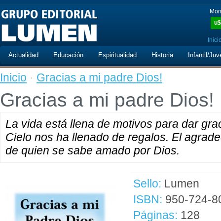
Mon
u$
Inici
Actualidad
Educación
Espiritualidad
Historia
Infantil/Juv
Inicio
·
Gracias a mi padre Dios!
Gracias a mi padre Dios!
La vida está llena de motivos para dar gra
Cielo nos ha llenado de regalos. El agrad
de quien se sabe amado por Dios.
Sello:
Lumen
ISBN:
950-724-8
Páginas:
128