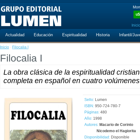
Mon
u$
Inici
Actualidad
Educación
Espiritualidad
Historia
Infantil/Juv
Inicio
·
Filocalia I
Filocalia I
La obra clásica de la espiritualidad cristia
completa en español en cuatro volúmenes
Sello:
Lumen
ISBN:
950-724-780-7
Páginas:
480
Año:
1998
Autores:
Macario de Corinto
Nicodemo el Hagiorita
Disponibilidad:
Disponible